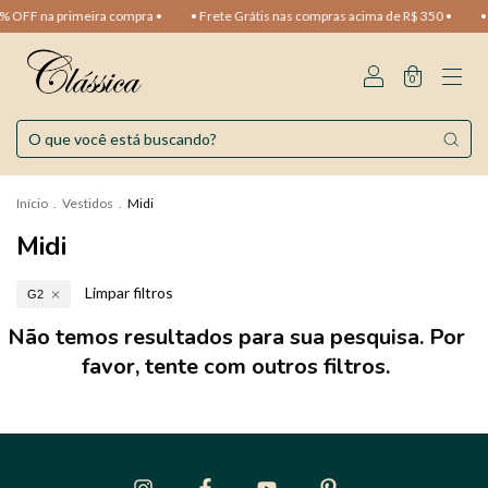
% OFF na primeira compra •
• Frete Grátis nas compras acima de R$ 350 •
• 
0
Início
.
Vestidos
.
Midi
Midi
Limpar filtros
G2
Não temos resultados para sua pesquisa. Por
favor, tente com outros filtros.