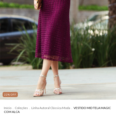
22
%
OFF
Início
.
Coleções
.
Linha Autoral Clássica Moda
.
VESTIDO MID TELA MAGIC
COM ALCA