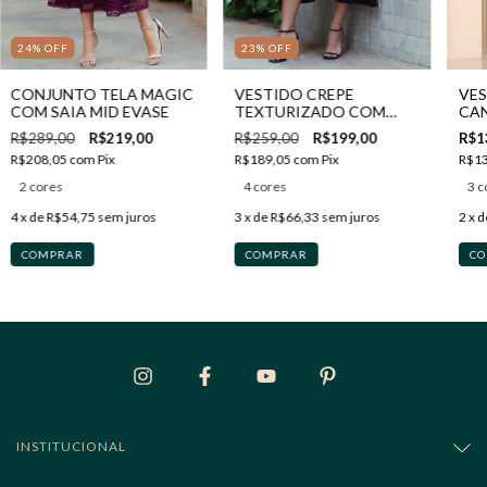
24
%
OFF
23
%
OFF
CONJUNTO TELA MAGIC
VESTIDO CREPE
VE
COM SAIA MID EVASE
TEXTURIZADO COM
CA
ASSIMETRIA
R$289,00
R$219,00
R$259,00
R$199,00
R$1
R$208,05
com
Pix
R$189,05
com
Pix
R$1
2 cores
4 cores
3 c
4
x de
R$54,75
sem juros
3
x de
R$66,33
sem juros
2
x 
COMPRAR
COMPRAR
CO
INSTITUCIONAL