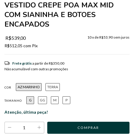
VESTIDO CREPE POA MAX MID
COM SIANINHA E BOTOES
ENCAPADOS
R$539,00
10
x de
R$53,90
sem juros
R$512,05
com
Pix
Frete grátis
a partir de
R$350,00
Não acumulável com outras promoções
AZ MARINHO
TERRA
COR
G
GG
M
P
TAMANHO
Atenção, última peça!