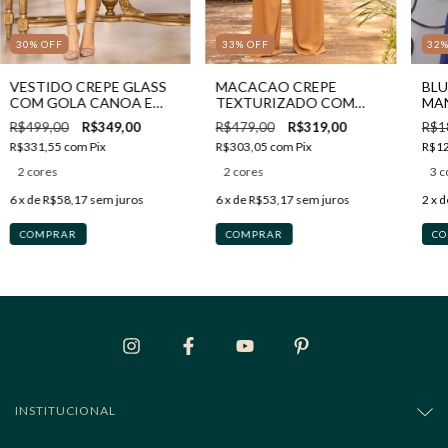
30
%
OFF
33
%
OFF
32
VESTIDO CREPE GLASS
MACACAO CREPE
BLU
COM GOLA CANOA E
TEXTURIZADO COM
MAN
STRASS NAS MANGAS
SOBREPOSICAO EM
R$499,00
R$349,00
R$479,00
R$319,00
R$1
DEVORE
R$331,55
com
Pix
R$303,05
com
Pix
R$1
2 cores
2 cores
3 c
6
x de
R$58,17
sem juros
6
x de
R$53,17
sem juros
2
x 
COMPRAR
COMPRAR
CO
INSTITUCIONAL