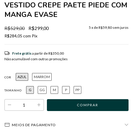
VESTIDO CREPE PAETE PIEDE COM
MANGA EVASE
R$529,00
R$299,00
5
x de
R$59,80
sem juros
R$284,05
com
Pix
Frete grátis
a partir de
R$350,00
Não acumulável com outras promoções
AZUL
MARROM
COR
G
GG
M
P
PP
TAMANHO
MEIOS DE PAGAMENTO