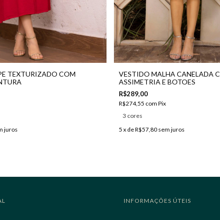
PE TEXTURIZADO COM
VESTIDO MALHA CANELADA 
INTURA
ASSIMETRIA E BOTOES
R$289,00
R$274,55
com
Pix
3 cores
 juros
5
x de
R$57,80
sem juros
AL
INFORMAÇÕES ÚTEIS