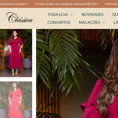
rete Grátis nas compras acima de R$ 350 •
• Parcele em até 10x sem juros •
TODA LOJA
NOVIDADES
QU
CONJUNTOS
MACACÕES
LI