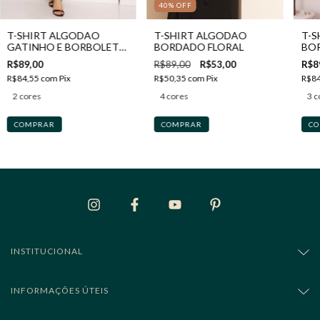
40
%
OFF
T-SHIRT ALGODAO
T-SHIRT ALGODAO
T-S
GATINHO E BORBOLETA
BORDADO FLORAL
BO
COM STRASS
BO
R$89,00
R$89,00
R$53,00
R$8
R$84,55
com
Pix
R$50,35
com
Pix
R$8
2 cores
4 cores
3 c
COMPRAR
COMPRAR
CO
INSTITUCIONAL
INFORMAÇÕES ÚTEIS