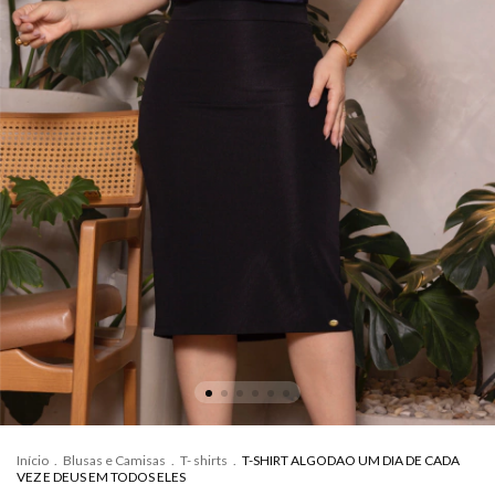
Início
.
Blusas e Camisas
.
T- shirts
.
T-SHIRT ALGODAO UM DIA DE CADA
VEZ E DEUS EM TODOS ELES