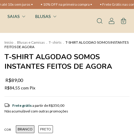
ros •
• 10% OFF na primeira compra •
• Frete Grátis nas compras acima de 
SAIAS
BLUSAS
0
Início
.
Blusas e Camisas
.
T- shirts
.
T-SHIRT ALGODAO SOMOS INSTANTES
FEITOS DE AGORA
T-SHIRT ALGODAO SOMOS
INSTANTES FEITOS DE AGORA
R$89,00
R$84,55
com
Pix
Frete grátis
a partir de
R$350,00
Não acumulável com outras promoções
BRANCO
PRETO
COR