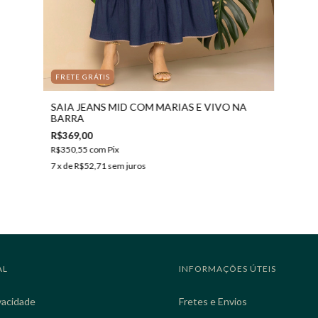
FRETE GRÁTIS
SAIA JEANS MID COM MARIAS E VIVO NA
BARRA
R$369,00
R$350,55
com
Pix
7
x de
R$52,71
sem juros
AL
INFORMAÇÕES ÚTEIS
ivacidade
Fretes e Envios