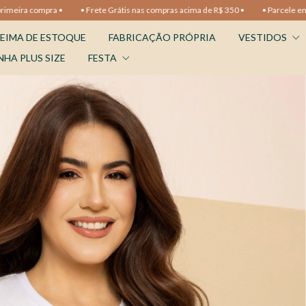
•
• Frete Grátis nas compras acima de R$ 350 •
• Parcele em até 10x sem ju
EIMA DE ESTOQUE
FABRICAÇÃO PRÓPRIA
VESTIDOS
NHA PLUS SIZE
FESTA