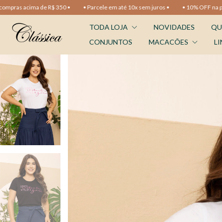
de R$ 350 •
• Parcele em até 10x sem juros •
• 10% OFF na primeira compra 
TODA LOJA
NOVIDADES
QU
CONJUNTOS
MACACÕES
LI