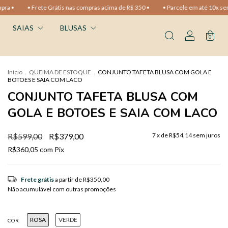
compras acima de R$ 350 •
• Parcele em até 10x sem juros •
• 10% OFF na pr
SAIAS
BLUSAS
0
Início
.
QUEIMA DE ESTOQUE
.
CONJUNTO TAFETA BLUSA COM GOLA E
BOTOES E SAIA COM LACO
CONJUNTO TAFETA BLUSA COM
GOLA E BOTOES E SAIA COM LACO
R$599,00
R$379,00
7
x de
R$54,14
sem juros
R$360,05
com
Pix
Frete grátis
a partir de
R$350,00
Não acumulável com outras promoções
ROSA
VERDE
COR