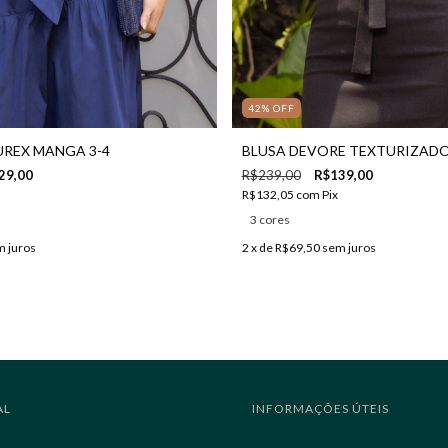
42
%
OFF
UREX MANGA 3-4
BLUSA DEVORE TEXTURIZADO
29,00
R$239,00
R$139,00
R$132,05
com
Pix
3 cores
 juros
2
x de
R$69,50
sem juros
AL
INFORMAÇÕES ÚTEIS