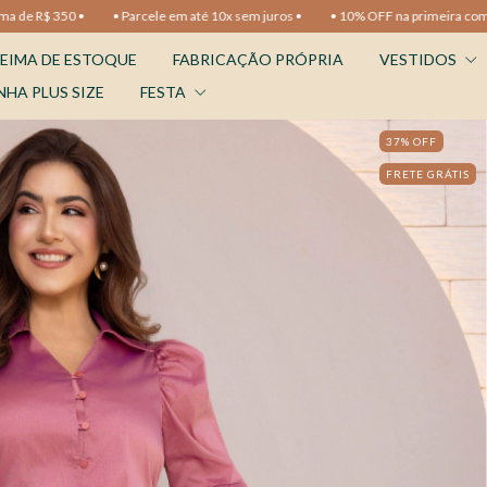
em até 10x sem juros •
• 10% OFF na primeira compra •
• Frete Grátis nas 
EIMA DE ESTOQUE
FABRICAÇÃO PRÓPRIA
VESTIDOS
NHA PLUS SIZE
FESTA
37
%
OFF
FRETE GRÁTIS