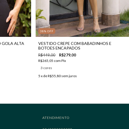
38
%
OFF
 GOLA ALTA
VESTIDO CREPE COM BABADINHOS E
BOTOES ENCAPADOS
R$449,00
R$279,00
R$265,05
com
Pix
3 cores
5
x de
R$55,80
sem juros
ATENDIMENTO