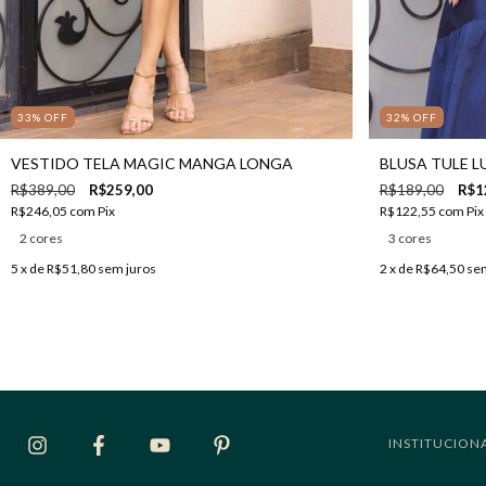
33
%
OFF
32
%
OFF
VESTIDO TELA MAGIC MANGA LONGA
BLUSA TULE L
R$389,00
R$259,00
R$189,00
R$1
R$246,05
com
Pix
R$122,55
com
Pix
2 cores
3 cores
5
x de
R$51,80
sem juros
2
x de
R$64,50
sem
INSTITUCION