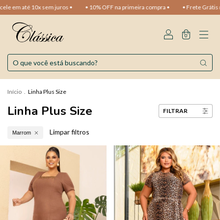
ele em até 10x sem juros •
• 10% OFF na primeira compra •
• Frete Grátis 
0
Início
.
Linha Plus Size
Linha Plus Size
FILTRAR
Limpar filtros
Marrom