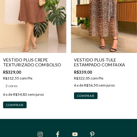
VESTIDO PLUS CREPE
VESTIDO PLUS TULE
TEXTURIZADO COM BOLSO
ESTAMPADO COM FAIXA
R$329,00
R$339,00
R$312,55
com
Pix
R$322,05
com
Pix
6
x de
R$56,50
sem juros
2 cores
6
x de
R$54,83
sem juros
COMPRAR
COMPRAR