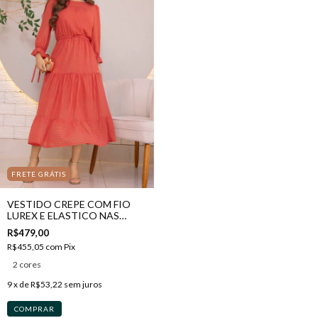
FRETE GRÁTIS
VESTIDO CREPE COM FIO
LUREX E ELASTICO NAS
MANGAS
R$479,00
R$455,05
com
Pix
2 cores
9
x de
R$53,22
sem juros
COMPRAR