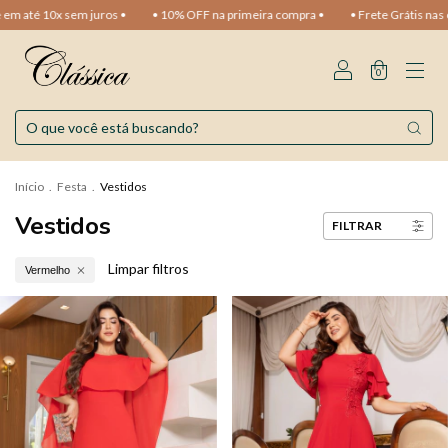
m até 10x sem juros •
• 10% OFF na primeira compra •
• Frete Grátis nas c
0
Início
.
Festa
.
Vestidos
Vestidos
FILTRAR
Limpar filtros
Vermelho