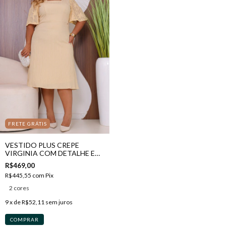
FRETE GRÁTIS
VESTIDO PLUS CREPE
VIRGINIA COM DETALHE EM
RENDA
R$469,00
R$445,55
com
Pix
2 cores
9
x de
R$52,11
sem juros
COMPRAR