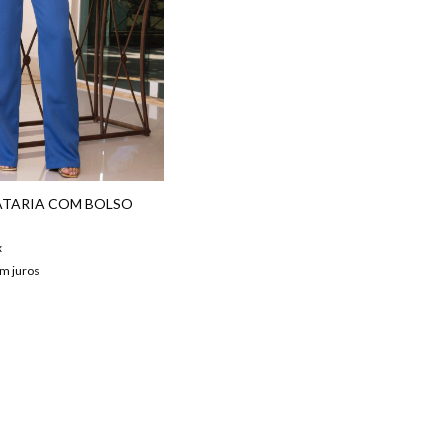
ATARIA COM BOLSO
x
m juros