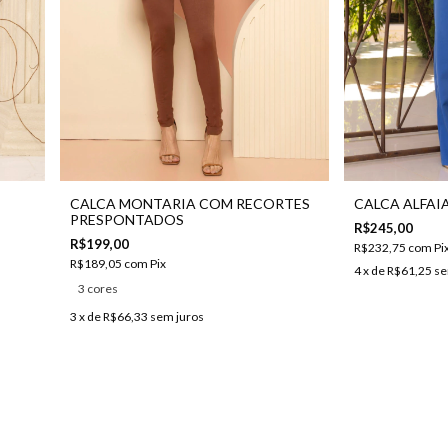
CALCA MONTARIA COM RECORTES
CALCA ALFAI
PRESPONTADOS
R$245,00
R$199,00
R$232,75
com
Pi
R$189,05
com
Pix
4
x de
R$61,25
se
3 cores
3
x de
R$66,33
sem juros