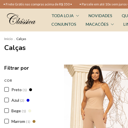
ete Grátis nas compras acima de R$ 350 •
• Parcele em até 10x sem juros •
•
TODA LOJA
NOVIDADES
QU
CONJUNTOS
MACACÕES
LI
Início
.
Calças
Calças
Filtrar por
COR
Preto
(1)
Azul
(2)
Bege
(1)
Marrom
(1)