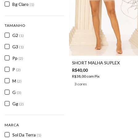
Bg Claro
(1)
TAMANHO
G2
(1)
G3
(1)
Pp
(2)
SHORT MALHA SUPLEX
P
(2)
R$40,00
R$38,00
com
Pix
M
(2)
3 cores
G
(3)
Gg
(2)
MARCA
Sol Da Terra
(1)