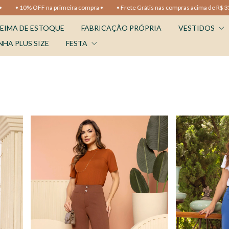
 10% OFF na primeira compra •
• Frete Grátis nas compras acima de R$ 350 •
EIMA DE ESTOQUE
FABRICAÇÃO PRÓPRIA
VESTIDOS
NHA PLUS SIZE
FESTA