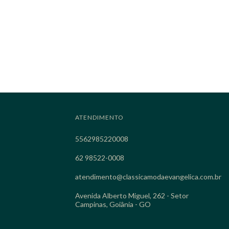
ATENDIMENTO
5562985220008
62 98522-0008
atendimento@classicamodaevangelica.com.br
Avenida Alberto Miguel, 262 - Setor
Campinas, Goiânia - GO