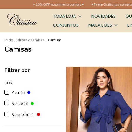
• 10% OFF na primeira compra •
• Frete Grátis nas compras aci
TODA LOJA
NOVIDADES
QU
CONJUNTOS
MACACÕES
LI
Início
.
Blusas e Camisas
.
Camisas
Camisas
Filtrar por
COR
Azul
(1)
Verde
(1)
Vermelho
(1)