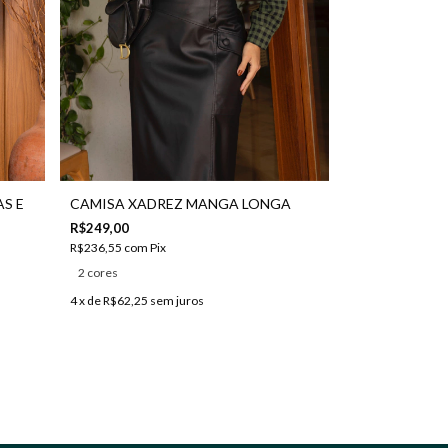
S E
CAMISA XADREZ MANGA LONGA
R$249,00
R$236,55
com
Pix
2 cores
4
x de
R$62,25
sem juros