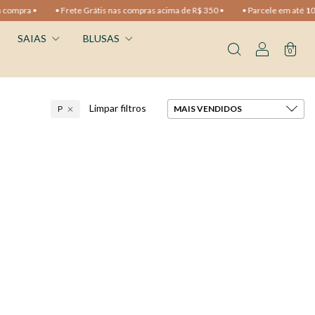
ra •
• Frete Grátis nas compras acima de R$ 350 •
• Parcele em até 10x sem
SAIAS
BLUSAS
0
Limpar filtros
P