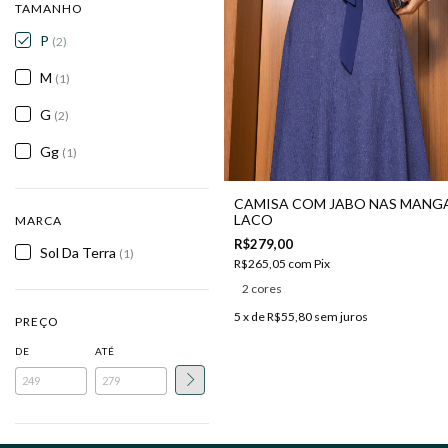
TAMANHO
P
(2)
M
(1)
G
(2)
Gg
(1)
CAMISA COM JABO NAS MANGA
LACO
MARCA
R$279,00
Sol Da Terra
(1)
R$265,05
com
Pix
2 cores
5
x de
R$55,80
sem juros
PREÇO
DE
ATÉ