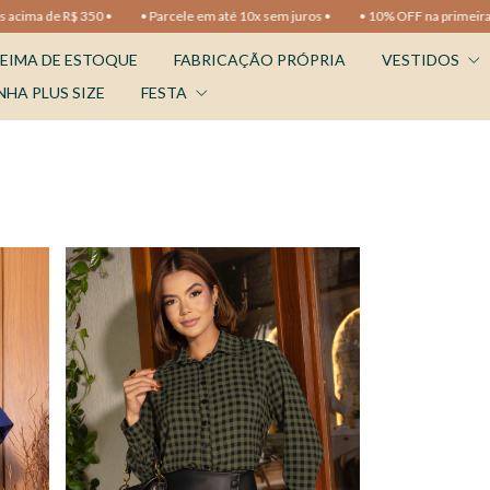
ma de R$ 350 •
• Parcele em até 10x sem juros •
• 10% OFF na primeira comp
EIMA DE ESTOQUE
FABRICAÇÃO PRÓPRIA
VESTIDOS
NHA PLUS SIZE
FESTA