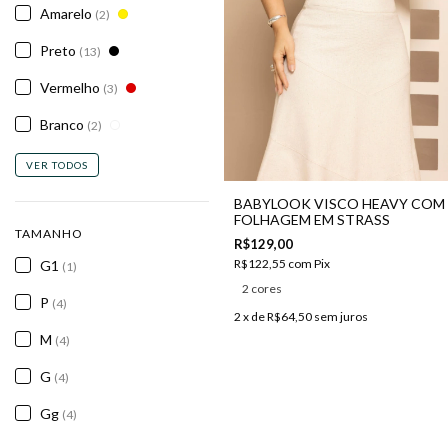
Amarelo
(2)
Preto
(13)
Vermelho
(3)
Branco
(2)
VER TODOS
BABYLOOK VISCO HEAVY COM
FOLHAGEM EM STRASS
TAMANHO
R$129,00
R$122,55
com
Pix
G1
(1)
2 cores
P
(4)
2
x de
R$64,50
sem juros
M
(4)
G
(4)
Gg
(4)