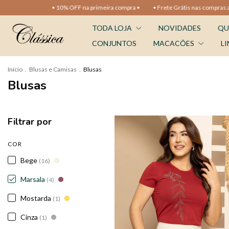
• 10% OFF na primeira compra •
• Frete Grátis nas compras acima de
TODA LOJA
NOVIDADES
QU
CONJUNTOS
MACACÕES
LI
Início
.
Blusas e Camisas
.
Blusas
Blusas
Filtrar por
COR
Bege
(16)
Marsala
(4)
Mostarda
(1)
Cinza
(1)