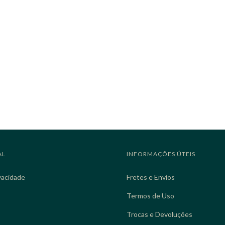
AL
INFORMAÇÕES ÚTEIS
ivacidade
Fretes e Envios
Termos de Uso
Trocas e Devoluções