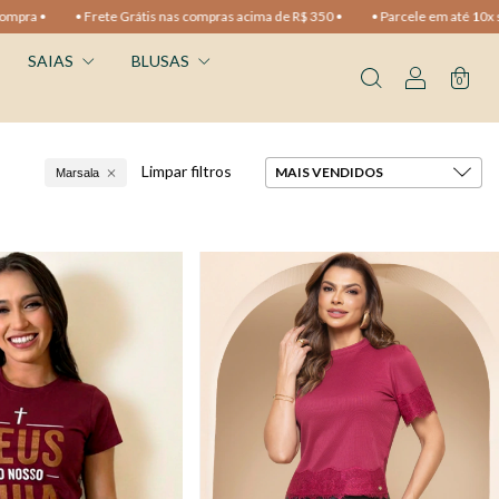
• Frete Grátis nas compras acima de R$ 350 •
• Parcele em até 10x sem jur
SAIAS
BLUSAS
0
Limpar filtros
Marsala