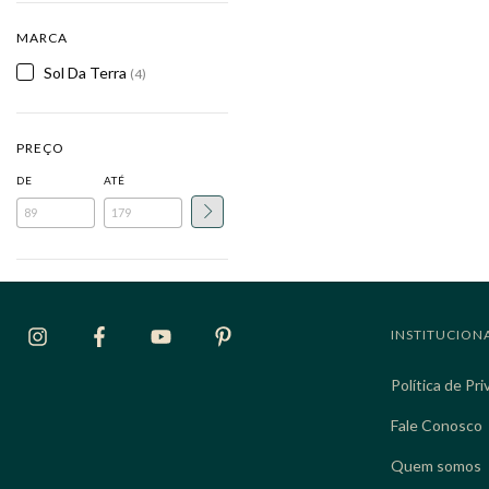
MARCA
Sol Da Terra
(4)
PREÇO
DE
ATÉ
INSTITUCION
Política de Pr
Fale Conosco
Quem somos