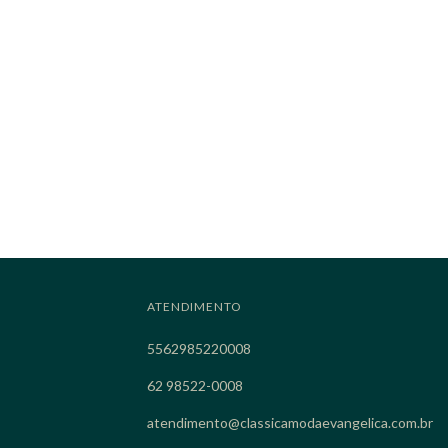
ATENDIMENTO
5562985220008
62 98522-0008
atendimento@classicamodaevangelica.com.br