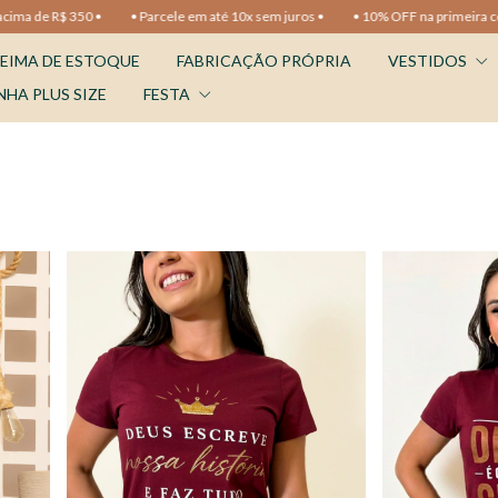
 R$ 350 •
• Parcele em até 10x sem juros •
• 10% OFF na primeira compra •
EIMA DE ESTOQUE
FABRICAÇÃO PRÓPRIA
VESTIDOS
NHA PLUS SIZE
FESTA